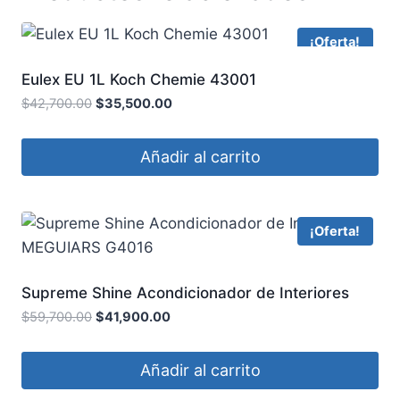
¡Oferta!
Eulex EU 1L Koch Chemie 43001
$
42,700.00
$
35,500.00
Añadir al carrito
¡Oferta!
Supreme Shine Acondicionador de Interiores
MEGUIARS G4016
$
59,700.00
$
41,900.00
Añadir al carrito