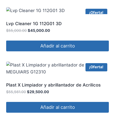
¡Oferta!
Lvp Cleaner 1G 112G01 3D
$
55,000.00
$
45,000.00
Añadir al carrito
¡Oferta!
Plast X Limpiador y abrillantador de Acrilicos
MEGUIARS G12310
$
55,561.00
$
29,500.00
Añadir al carrito