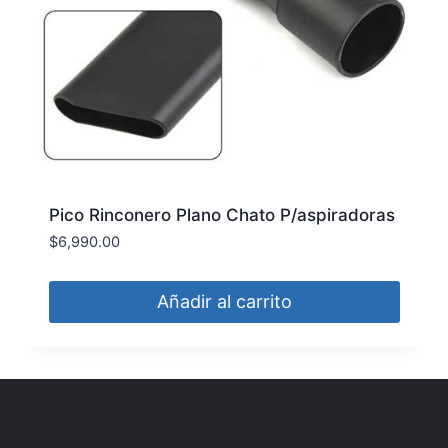
Pico Rinconero Plano Chato P/aspiradoras
Varias Marcas MLE
$
6,990.00
Añadir al carrito