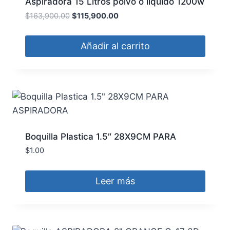
Aspiradora 15 Litros polvo o liquido 1200w
ASP15-1200 DAIHATSU
$
163,900.00
$
115,900.00
Añadir al carrito
Boquilla Plastica 1.5″ 28X9CM PARA
ASPIRADORA
$
1.00
Leer más