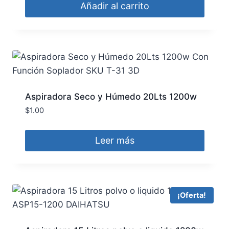
Añadir al carrito
Aspiradora Seco y Húmedo 20Lts 1200w
Con Función Soplador SKU T-31 3D
$
1.00
Leer más
¡Oferta!