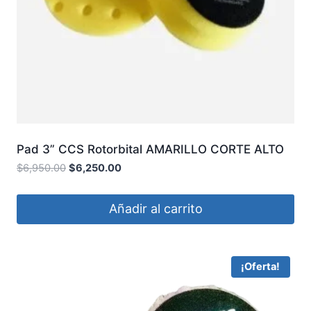
Pad 3” CCS Rotorbital AMARILLO CORTE ALTO
OVERCARS
$
6,950.00
$
6,250.00
Añadir al carrito
¡Oferta!