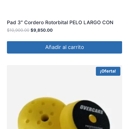
Pad 3″ Cordero Rotorbital PELO LARGO CON
INTERFACE OVERCARS
$
10,900.00
$
9,850.00
Añadir al carrito
¡Oferta!