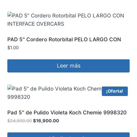
PAD 5″ Cordero Rotorbital PELO LARGO CON
INTERFACE OVERCARS
$
1.00
Leer más
¡Oferta!
Pad 5″ de Pulido Violeta Koch Chemie 9998320
$
24,900.00
$
16,900.00