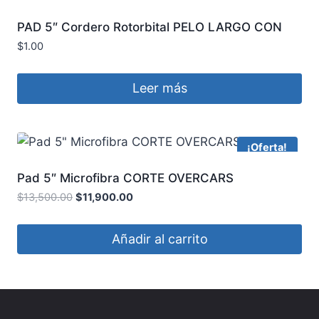
PAD 5″ Cordero Rotorbital PELO LARGO CON
INTERFACE OVERCARS
$
1.00
Leer más
¡Oferta!
Pad 5″ Microfibra CORTE OVERCARS
$
13,500.00
$
11,900.00
Añadir al carrito