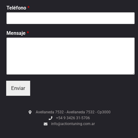
Teléfono
*
Mensaje
*
Enviar
Avellaneda 7532 - Avellaneda 7532 - Cp3000
+54 9 3426 31-5706
info@actiontuning.com.ar