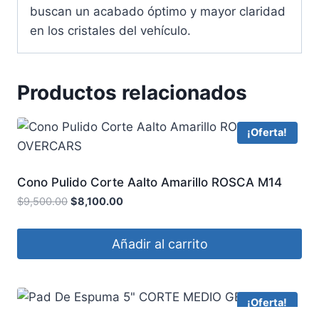
buscan un acabado óptimo y mayor claridad
en los cristales del vehículo.
Productos relacionados
¡Oferta!
Cono Pulido Corte Aalto Amarillo ROSCA M14
OVERCARS
$
9,500.00
$
8,100.00
Añadir al carrito
¡Oferta!