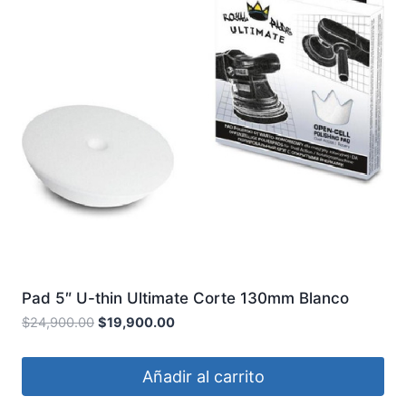
Pad 5″ U-thin Ultimate Corte 130mm Blanco
ROYAL PADS
$
24,900.00
$
19,900.00
Añadir al carrito