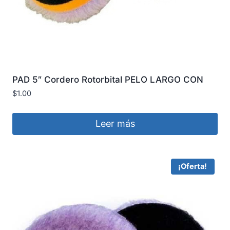
PAD 5″ Cordero Rotorbital PELO LARGO CON
INTERFACE OVERCARS
$
1.00
Leer más
¡Oferta!