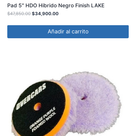
Pad 5″ HDO Hibrido Negro Finish LAKE
COUNTRY
$
47,850.00
$
34,900.00
Añadir al carrito