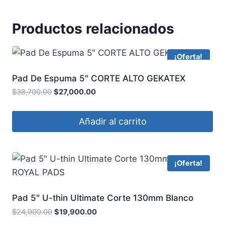
Productos relacionados
¡Oferta!
Pad De Espuma 5″ CORTE ALTO GEKATEX
$
38,700.00
$
27,000.00
Añadir al carrito
¡Oferta!
Pad 5″ U-thin Ultimate Corte 130mm Blanco
ROYAL PADS
$
24,900.00
$
19,900.00