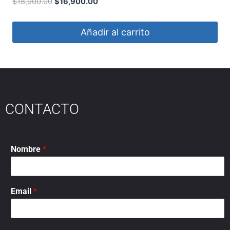
OVERCARS
$
18,900.00
$
16,900.00
Añadir al carrito
CONTACTO
Nombre
*
Email
*