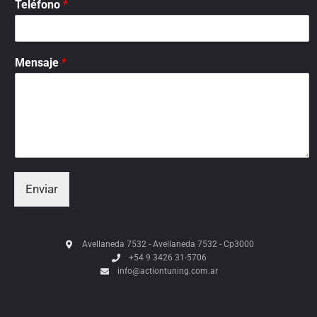
Teléfono
*
Mensaje
*
Enviar
Avellaneda 7532 - Avellaneda 7532 - Cp3000
+54 9 3426 31-5706
info@actiontuning.com.ar