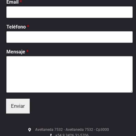
Email
*
Teléfono
*
Mensaje
*
Enviar
Avellaneda 7532 - Avellaneda 7532 - Cp3000
+54 9 3426 31-5706