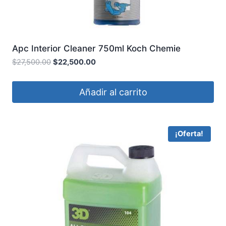
Apc Interior Cleaner 750ml Koch Chemie
77705750
$
27,500.00
$
22,500.00
Añadir al carrito
¡Oferta!