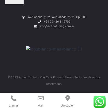
Avellaneda 7532 - Avellaneda 7532 - Cp3000
+54 9 3426 31-5706
info@actiontuning.com.ar
© 2023 Action Tuning - Car Care Product Store - Todos los derechos
reservados.
Llamar
Mail
Ubicación