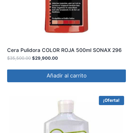
Cera Pulidora COLOR ROJA 500ml SONAX 296
400
$
35,500.00
$
29,900.00
Añadir al carrito
¡Oferta!