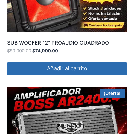
SUB WOOFER 12″ PROAUDIO CUADRADO
SQ12NP-RD 500WTS 4 OHM
$
89,900.00
$
74,900.00
Añadir al carrito
¡Oferta!