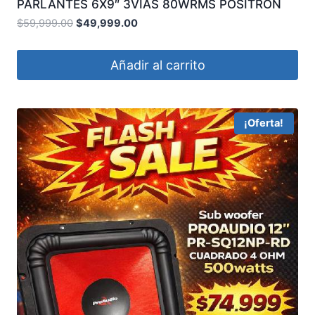
PARLANTES 6X9″ 3VIAS 80WRMS POSITRON
ATP6950
$
59,999.00
$
49,999.00
Añadir al carrito
¡Oferta!