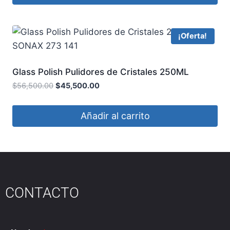
¡Oferta!
Glass Polish Pulidores de Cristales 250ML
SONAX 273 141
$
56,500.00
$
45,500.00
Añadir al carrito
CONTACTO