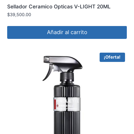
Sellador Ceramico Opticas V-LIGHT 20ML
VONIXX COD2018002
$
39,500.00
Añadir al carrito
¡Oferta!