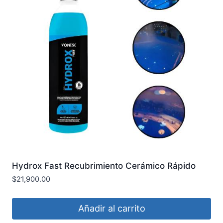
Hydrox Fast Recubrimiento Cerámico Rápido
500ml VONIXX COD2051018
$
21,900.00
Añadir al carrito