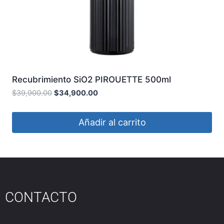
Recubrimiento SiO2 PIROUETTE 500ml
FIREBALL
$
39,900.00
$
34,900.00
Añadir al carrito
CONTACTO