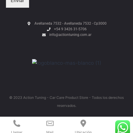
Enviar
Avellaneda 7532 - Avellaneda 7532 - Cp3000
+54 9 3426 31-5706
info@actiontuning.com.ar
© 2023 Action Tuning - Car Care Product Store - Todos los derechos
reservados.
Llamar
Mail
Ubicación