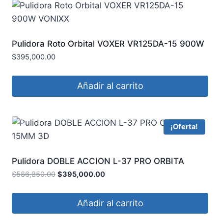
Pulidora Roto Orbital VOXER VR125DA-15 900W
VONIXX
$
395,000.00
Añadir al carrito
¡Oferta!
Pulidora DOBLE ACCION L-37 PRO ORBITA
15MM 3D
$
586,850.00
$
395,000.00
Añadir al carrito