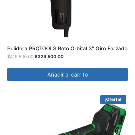
Pulidora PROTOOLS Roto Orbital 3″ Giro Forzado
PRO01
$
419,500.00
$
329,500.00
Añadir al carrito
¡Oferta!