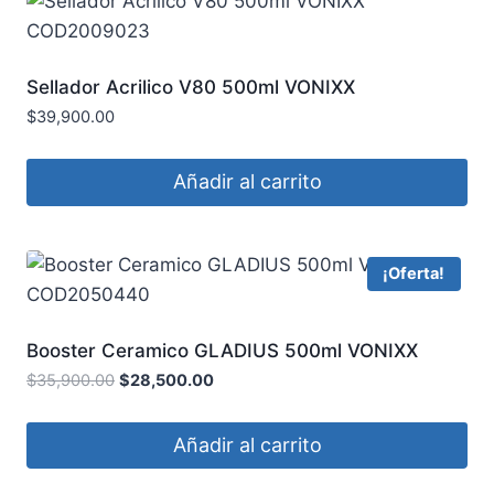
Sellador Acrilico V80 500ml VONIXX
COD2009023
$
39,900.00
Añadir al carrito
¡Oferta!
Booster Ceramico GLADIUS 500ml VONIXX
COD2050440
$
35,900.00
$
28,500.00
Añadir al carrito