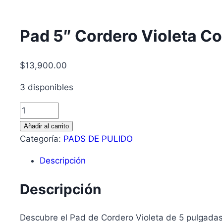
Pad 5″ Cordero Violeta Co
$
13,900.00
3 disponibles
Pad
5"
Añadir al carrito
Cordero
Categoría:
PADS DE PULIDO
Violeta
Descripción
Corte
Alto
Descripción
G
cantidad
Descubre el Pad de Cordero Violeta de 5 pulgada