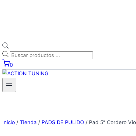
Búsqueda
de
0
productos
Inicio
/
Tienda
/
PADS DE PULIDO
/
Pad 5″ Cordero Vio