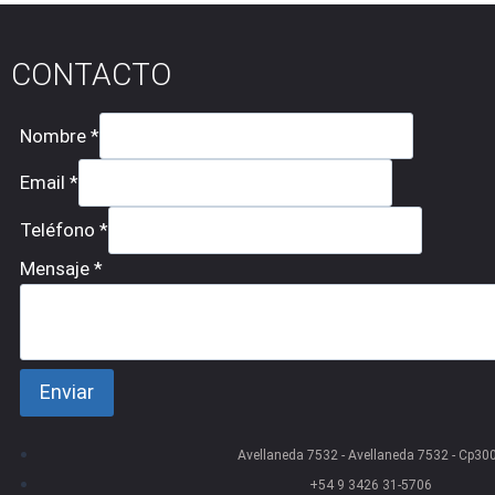
CONTACTO
Nombre
*
Email
*
Teléfono
*
Mensaje
*
Enviar
Avellaneda 7532 - Avellaneda 7532 - Cp30
+54 9 3426 31-5706