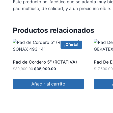
Este producto polifacético que se adapta muy bi
pad multiuso, de calidad, y a un precio increíble
Productos relacionados
¡Oferta!
Pad de Cordero 5″ (ROTATIVA)
Pad De 
SONAX 493 141
GEKATE
$
39,900.00
$
35,900.00
$
17,500.00
Añadir al carrito