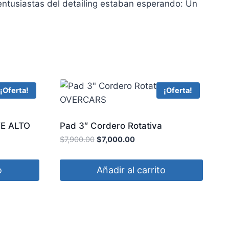
entusiastas del detailing estaban esperando: Un
¡Oferta!
¡Oferta!
TE ALTO
Pad 3″ Cordero Rotativa
OVERCARS
$
7,900.00
$
7,000.00
o
Añadir al carrito