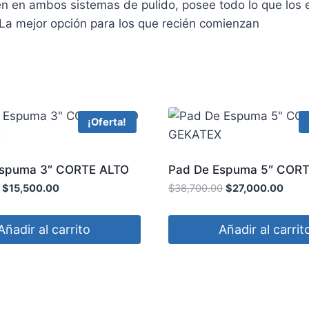
en en ambos sistemas de pulido, posee todo lo que los 
. La mejor opción para los que recién comienzan
¡Oferta!
Espuma 3″ CORTE ALTO
Pad De Espuma 5″ COR
X
GEKATEX
$
15,500.00
$
38,700.00
$
27,000.00
Añadir al carrito
Añadir al carrit