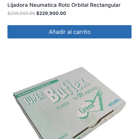
Lijadora Neumatica Roto Orbital Rectangular
100X70 CATORCEg
$
299,900.00
$
229,900.00
Añadir al carrito