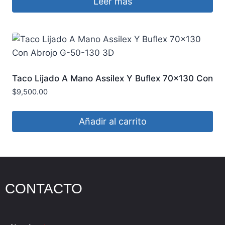
Leer más
Taco Lijado A Mano Assilex Y Buflex 70×130 Con
Abrojo G-50-130 3D
$
9,500.00
Añadir al carrito
CONTACTO