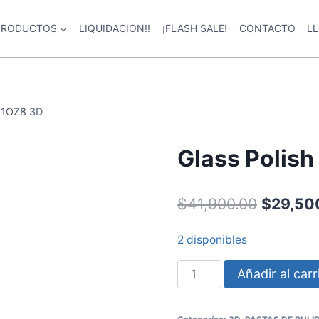
PRODUCTOS
LIQUIDACION!!
¡FLASH SALE!
CONTACTO
L
21OZ8 3D
Glass Polis
$
41,900.00
$
29,50
2 disponibles
Añadir al carr