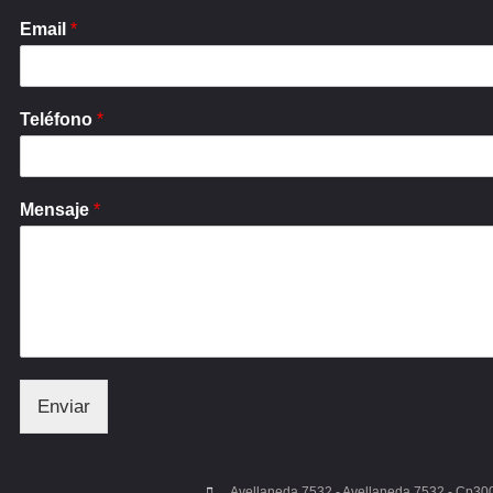
Email
*
Teléfono
*
Mensaje
*
Enviar
Avellaneda 7532 - Avellaneda 7532 - Cp30