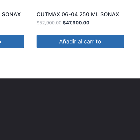
LT SONAX
CUTMAX 06-04 250 ML SONAX
246 141
$
52,900.00
$
47,900.00
o
Añadir al carrito