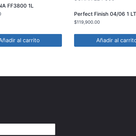
A FF3800 1L
Perfect Finish 04/06 1 
0
224 300
$
119,900.00
Añadir al carrito
Añadir al carrit