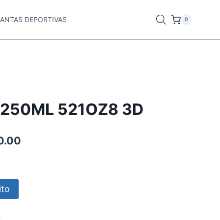
LANTAS DEPORTIVAS
0
h 250ML 521OZ8 3D
0.00
ito