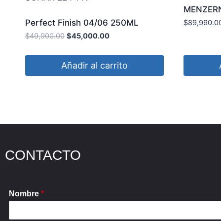
MENZERN
Perfect Finish 04/06 250ML
$
89,990.0
SONAX 224 141
$
49,900.00
$
45,000.00
Añadir al carrito
CONTACTO
Nombre
*