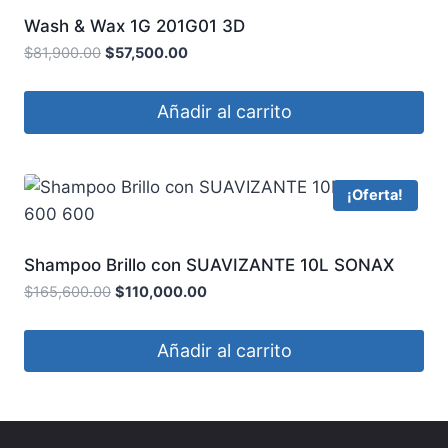
Wash & Wax 1G 201G01 3D
$
81,900.00
$
57,500.00
Añadir al carrito
¡Oferta!
Shampoo Brillo con SUAVIZANTE 10L SONAX
600 600
$
165,600.00
$
110,000.00
Añadir al carrito