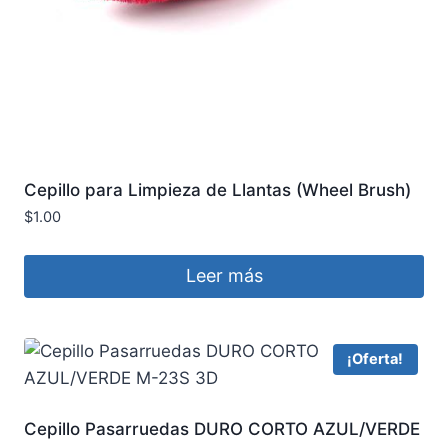
Cepillo para Limpieza de Llantas (Wheel Brush)
MaxShine 7011013
$
1.00
Leer más
¡Oferta!
Cepillo Pasarruedas DURO CORTO AZUL/VERDE