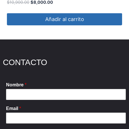
M-23S 3D
$
10,900.00
$
8,000.00
Añadir al carrito
CONTACTO
Nombre
*
Email
*