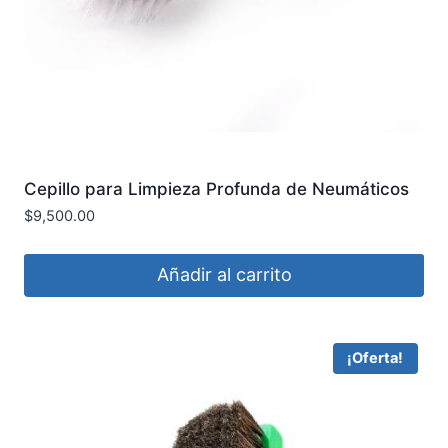
Cepillo para Limpieza Profunda de Neumáticos
(Tire Scrub Brush) MaxShine 7011003
$
9,500.00
Añadir al carrito
¡Oferta!