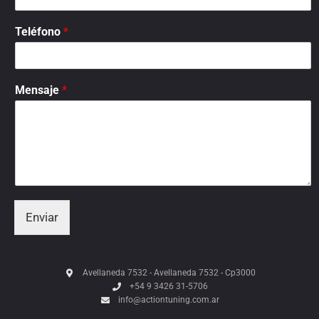
Teléfono
*
Mensaje
*
Enviar
Avellaneda 7532 - Avellaneda 7532 - Cp3000
+54 9 3426 31-5706
info@actiontuning.com.ar