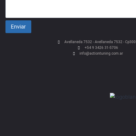
Enviar
Avellaneda 7532 - Avellaneda 7532 - Cp30
+54 9 3426 31-5706
info@actiontuning.com.ar