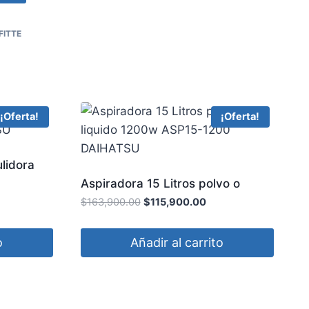
FITTE
¡Oferta!
¡Oferta!
lidora
TSU
Aspiradora 15 Litros polvo o
liquido 1200w ASP15-1200
$
163,900.00
$
115,900.00
DAIHATSU
o
Añadir al carrito