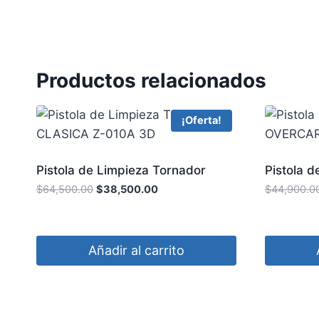
Productos relacionados
¡Oferta!
Pistola de Limpieza Tornador
Pistola d
CLASICA Z-010A 3D
OVERCA
$
64,500.00
$
38,500.00
$
44,900.0
Añadir al carrito