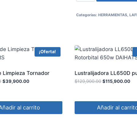
Categorías:
HERRAMIENTAS
,
LAF
¡Oferta!
e Limpieza Tornador
Lustralijadora LL650D pu
RS
Rotorbital 650w DAIHA
0
$
39,900.00
$
129,900.00
$
115,900.00
Añadir al carrito
Añadir al carrit