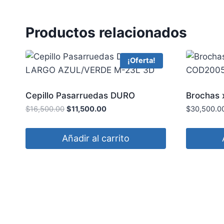
Productos relacionados
¡Oferta!
Cepillo Pasarruedas DURO
Brochas 
LARGO AZUL/VERDE M-23L 3D
COD200
$
16,500.00
El
$
11,500.00
El
$
30,500.0
precio
precio
original
actual
Añadir al carrito
era:
es:
$16,500.00.
$11,500.00.