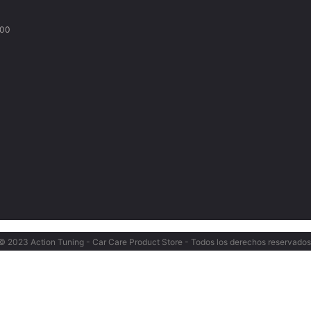
000
© 2023 Action Tuning - Car Care Product Store - Todos los derechos reservados