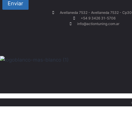
Enviar
Avellaneda 7532 - Avellaneda 7532 - Cp3
+54 9 3426 31-5706
info@actiontuning.com.ar
Llamar