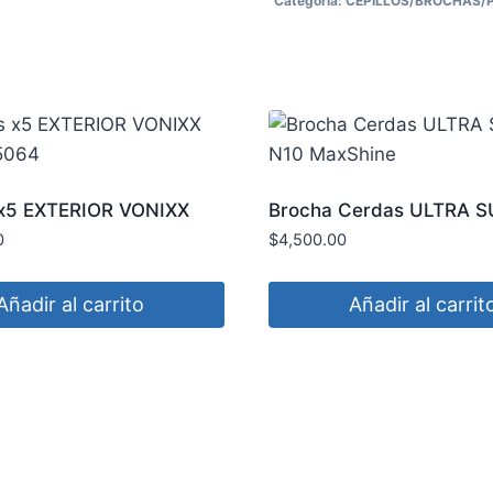
Categoría:
CEPILLOS/BROCHAS/P
SINTETICO
MLE
cantidad
x5 EXTERIOR VONIXX
Brocha Cerdas ULTRA 
5064
N10 MaxShine
0
$
4,500.00
Añadir al carrito
Añadir al carrit