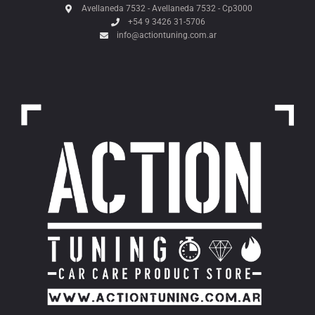
Avellaneda 7532 - Avellaneda 7532 - Cp3000
+54 9 3426 31-5706
info@actiontuning.com.ar