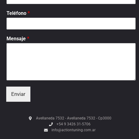
Teléfono
*
Mensaje
*
Enviar
Avellaneda 7532 - Avellaneda 7532 - Cp3000
+54 9 3426 31-5706
info@actiontuning.com.ar