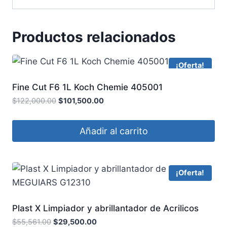
Productos relacionados
¡Oferta!
Fine Cut F6 1L Koch Chemie 405001
$
122,000.00
$
101,500.00
Añadir al carrito
¡Oferta!
Plast X Limpiador y abrillantador de Acrilicos
MEGUIARS G12310
$
55,561.00
$
29,500.00