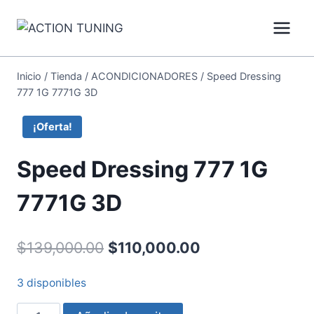
Inicio
/
Tienda
/
ACONDICIONADORES
/
Speed Dressing
777 1G 7771G 3D
¡Oferta!
Speed Dressing 777 1G
7771G 3D
$
139,000.00
$
110,000.00
3 disponibles