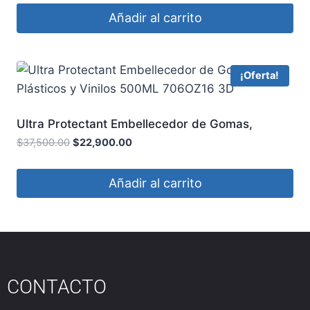
Añadir al carrito
¡Oferta!
Ultra Protectant Embellecedor de Gomas,
Plásticos y Vinilos 500ML 706OZ16 3D
$
37,500.00
$
22,900.00
Añadir al carrito
CONTACTO