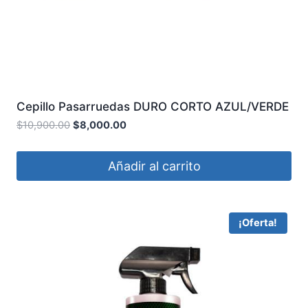
Cepillo Pasarruedas DURO CORTO AZUL/VERDE
M-23S 3D
$
10,900.00
$
8,000.00
Añadir al carrito
¡Oferta!