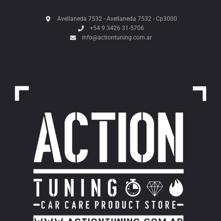
Avellaneda 7532 - Avellaneda 7532 - Cp3000
+54 9 3426 31-5706
info@actiontuning.com.ar