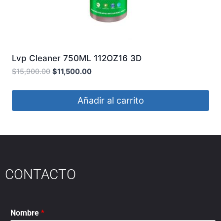
Lvp Cleaner 750ML 112OZ16 3D
$
15,900.00
$
11,500.00
Añadir al carrito
CONTACTO
Nombre
*