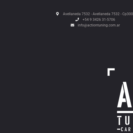
Avellaneda 7532 - Avellaneda 7532 - Cp30
+54 9 3426 31-5706
info@actiontuning.com.ar