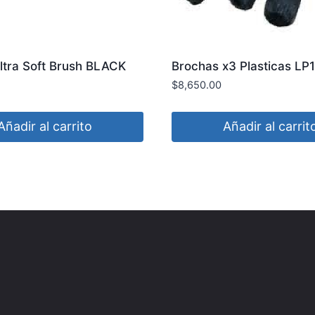
ltra Soft Brush BLACK
Brochas x3 Plasticas LP
LAFFITTE
$
8,650.00
Añadir al carrito
Añadir al carrit