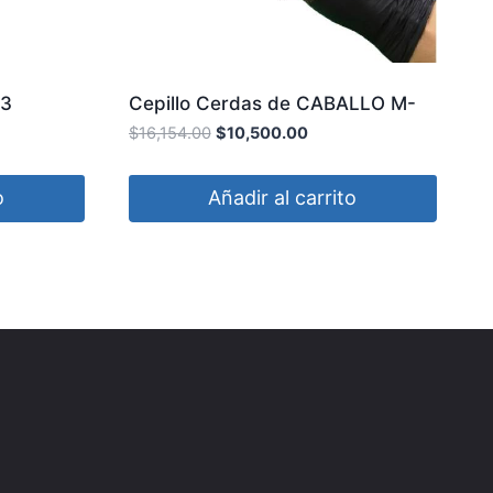
13
Cepillo Cerdas de CABALLO M-
26 3D
$
16,154.00
$
10,500.00
o
Añadir al carrito