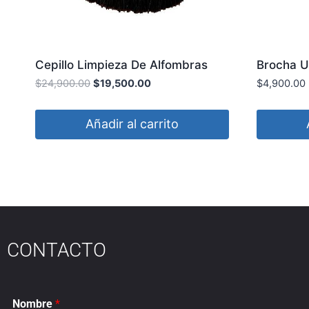
Cepillo Limpieza De Alfombras
Brocha U
BASE GRILON Rosca M14 3D
LINE
$
24,900.00
$
19,500.00
$
4,900.00
Añadir al carrito
CONTACTO
Nombre
*